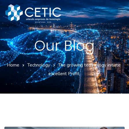
Inicio
Our Blog
Nosotros
Servicios
Home
Technology
The growing technology initiate
Afiliados
excellent Profit
Convenciones
Contacto