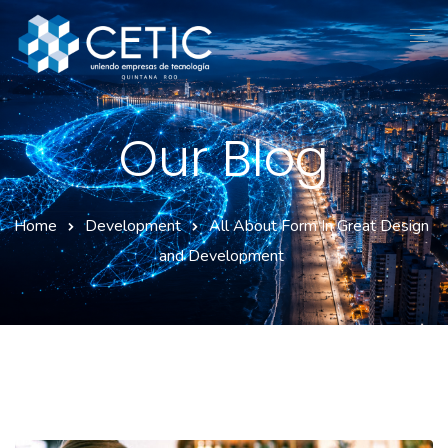
Inicio
Our Blog
Nosotros
Servicios
Home
Development
All About Form In Great Design
Afiliados
and Development
Convenciones
Contacto