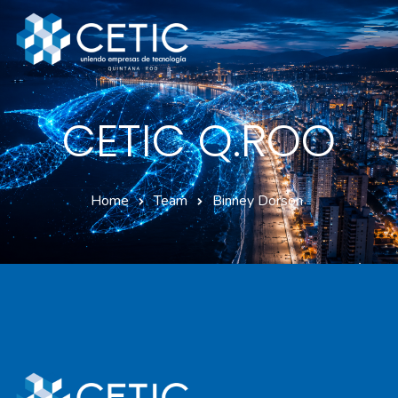
Inicio
CETIC Q.ROO
Nosotros
Servicios
Home
Team
Binney Dorson
Afiliados
Convenciones
Contacto