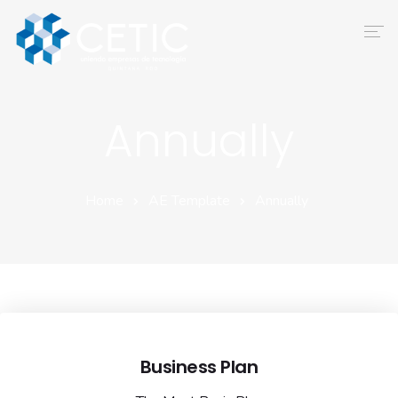
Inicio
Annually
Nosotros
Servicios
Home
AE Template
Annually
Afiliados
Convenciones
Contacto
Business Plan